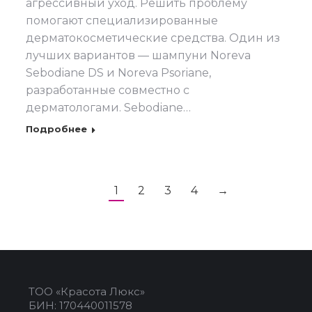
агрессивный уход. Решить проблему
помогают специализированные
дерматокосметические средства. Один из
лучших вариантов — шампуни Noreva
Sebodiane DS и Noreva Psoriane,
разработанные совместно с
дерматологами. Sebodiane…
Подробнее
1
2
3
4
→
ТОО «Красота Люкс»
БИН: 170440011578