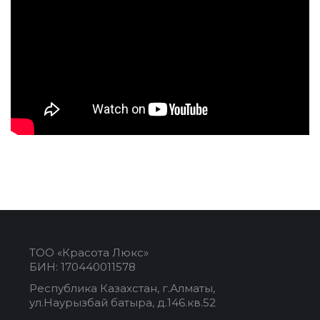
ТОО «Красота Люкс»
БИН: 170440011578
Республика Казахстан, г.Алматы,
ул.Наурызбай батыра, д.146.кв.52