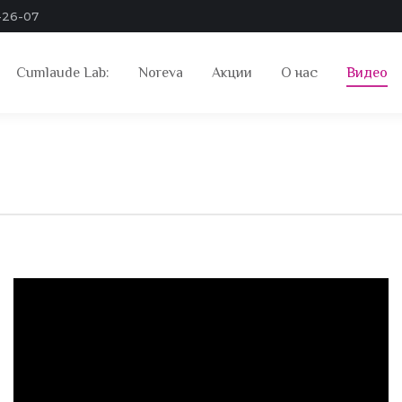
-26-07
Cumlaude Lab:
Noreva
Акции
О нас
Видео