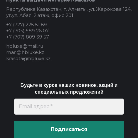
Республика Казахстан, г. Алматы, ул. Жарокова 124,
уг.ул. Абая, 2 этаж, офис 201
+7 (727) 225 51 69
+7 (705) 589 26 07
+7 (707) 809 39 57
hbluxe@mail.ru
mari@hbluxe.kz
krasota@hbluxe.kz
Будьте в курсе наших новинок, акций и
специальных предложений