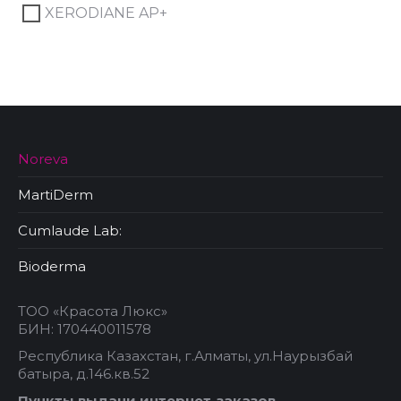
XERODIANE AP+
Noreva
MartiDerm
Cumlaude Lab:
Bioderma
ТОО «Красота Люкс»
БИН: 170440011578
Республика Казахстан, г.Алматы, ул.Наурызбай
батыра, д.146.кв.52
Пункты выдачи интернет-заказов