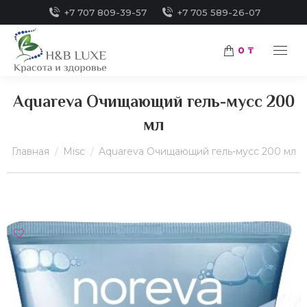
+7 707 809-39-57
+7 705 589-26-07
0
₸
Aquareva Очищающий гель-мусс 200
мл
Вы здесь:
Главная
Misc
Aquareva Очищающий гель-мусс 200 мл