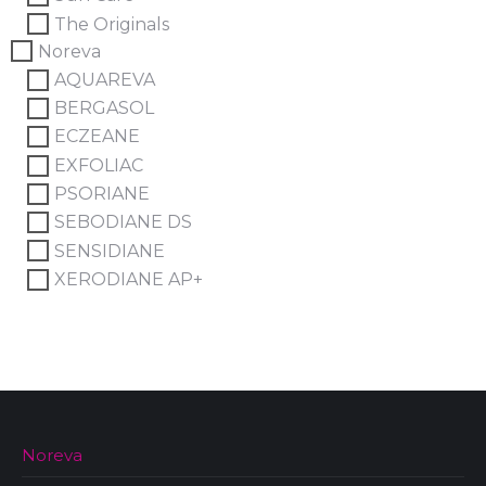
The Originals
Noreva
AQUAREVA
BERGASOL
ECZEANE
EXFOLIAC
PSORIANE
SEBODIANE DS
SENSIDIANE
XERODIANE AP+
Noreva