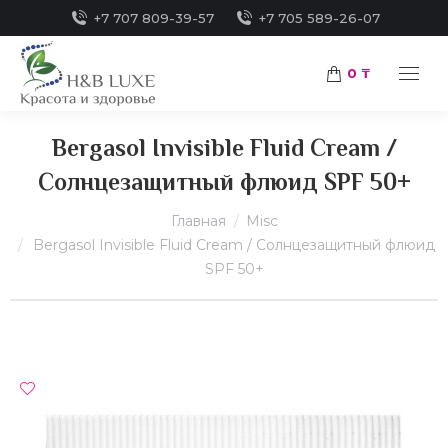
+7 707 809-39-57
+7 705 589-26-07
0
₸
Bergasol Invisible Fluid Cream /
Солнцезащитный флюид SPF 50+
Вы здесь:
Главная
Misc
Bergasol Invisible Fluid Cream / Солнцезащитный флюид
SPF 50+