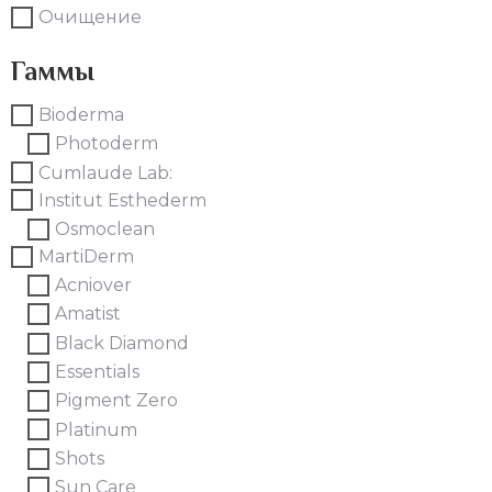
Очищение
Гаммы
Bioderma
Photoderm
Cumlaude Lab:
Institut Esthederm
Osmoclean
MartiDerm
Acniover
Amatist
Black Diamond
Essentials
Pigment Zero
Platinum
Shots
Sun Care