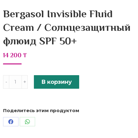
Bergasol Invisible Fluid
Cream / Солнцезащитный
флюид SPF 50+
14 200
₸
Количество
В корзину
Bergasol
Invisible
Fluid
Cream
Поделитесь этим продуктом
/
Солнцезащитный
Поделиться
Поделиться
флюид
в
в